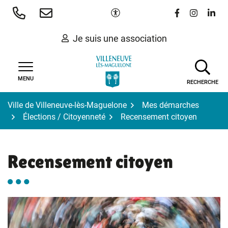
Gestion des traceurs
Aller
Paramètres d'accessibilité
Lien vers le 
Lien vers
Lien 
au
contenu
Je suis une association
MENU
RECHERCHE
Ville de Villeneuve-lès-Maguelone
Mes démarches
Élections / Citoyenneté
Recensement citoyen
Recensement citoyen