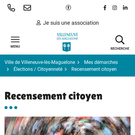
Gestion des traceurs
Aller
Paramètres d'accessibilité
Lien vers le 
Lien vers
Lien 
au
contenu
Je suis une association
MENU
RECHERCHE
Ville de Villeneuve-lès-Maguelone
Mes démarches
Élections / Citoyenneté
Recensement citoyen
Recensement citoyen