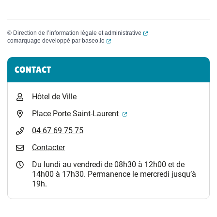
(ouverture dans un nouvel
©
Direction de l’information légale et administrative
(ouverture dans un nouvel onglet)
comarquage developpé par
baseo.io
Informations complémentaires
CONTACT
Hôtel de Ville
(ouverture dans un nouvel 
Place Porte Saint-Laurent
04 67 69 75 75
Contacter
Du lundi au vendredi de 08h30 à 12h00 et de
14h00 à 17h30. Permanence le mercredi jusqu’à
19h.