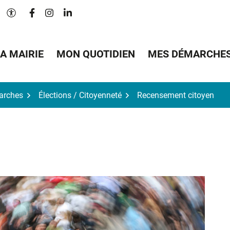
Lien vers le compte Facebook
Lien vers le compte Instagram
Lien vers le compte Linkedin
Paramètres d'accessibilité
A MAIRIE
MON QUOTIDIEN
MES DÉMARCHE
arches
Élections / Citoyenneté
Recensement citoyen