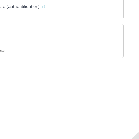
(ouverture dans un nouvel onglet)
re (authentification)
rture dans un nouvel onglet)
ères
ure dans un nouvel onglet)
uvel onglet)