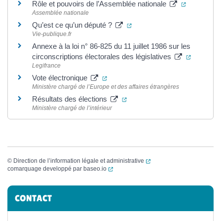
(ouverture
Rôle et pouvoirs de l’Assemblée nationale
Assemblée nationale
(ouverture dans un nouvel o
Qu’est ce qu’un député ?
Vie-publique.fr
Annexe à la loi n° 86-825 du 11 juillet 1986 sur les
(ouvertur
circonscriptions électorales des législatives
Legifrance
(ouverture dans un nouvel onglet)
Vote électronique
Ministère chargé de l’Europe et des affaires étrangères
(ouverture dans un nouvel ong
Résultats des élections
Ministère chargé de l’intérieur
(ouverture dans un nouvel
©
Direction de l’information légale et administrative
(ouverture dans un nouvel onglet)
comarquage developpé par
baseo.io
Informations complémentaires
CONTACT