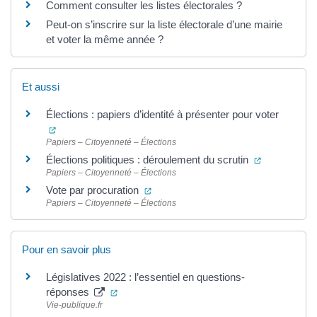
Comment consulter les listes électorales ?
Peut-on s’inscrire sur la liste électorale d’une mairie
et voter la même année ?
Et aussi
Élections : papiers d’identité à présenter pour voter
(ouverture dans un nouvel onglet)
Papiers – Citoyenneté – Élections
(ouverture d
Élections politiques : déroulement du scrutin
Papiers – Citoyenneté – Élections
(ouverture dans un nouvel onglet)
Vote par procuration
Papiers – Citoyenneté – Élections
Pour en savoir plus
Législatives 2022 : l’essentiel en questions-
(ouverture dans un nouvel onglet)
réponses
Vie-publique.fr