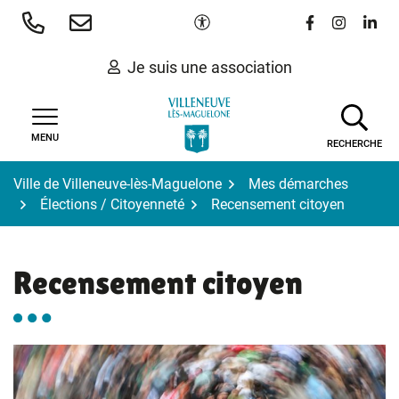
Gestion des traceurs
Aller
Paramètres d'accessibilité
Lien vers le 
Lien vers
Lien 
au
contenu
Je suis une association
MENU
RECHERCHE
Ville de Villeneuve-lès-Maguelone
Mes démarches
Élections / Citoyenneté
Recensement citoyen
Recensement citoyen