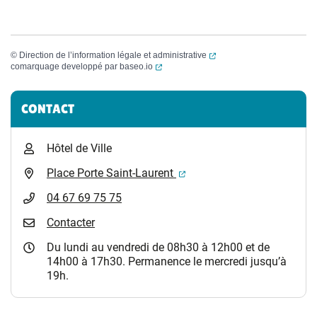
(ouverture dans un nouvel
©
Direction de l’information légale et administrative
(ouverture dans un nouvel onglet)
comarquage developpé par
baseo.io
Informations complémentaires
CONTACT
Hôtel de Ville
(ouverture dans un nouvel 
Place Porte Saint-Laurent
04 67 69 75 75
Contacter
Du lundi au vendredi de 08h30 à 12h00 et de
14h00 à 17h30. Permanence le mercredi jusqu’à
19h.