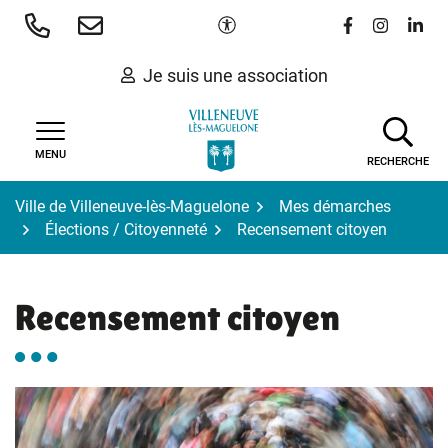
Gestion des traceurs
Aller
Paramètres d'accessibilité
Lien vers le 
Lien vers
Lien 
au
contenu
Je suis une association
MENU
RECHERCHE
Ville de Villeneuve-lès-Maguelone
Mes démarches
Élections / Citoyenneté
Recensement citoyen
Recensement citoyen