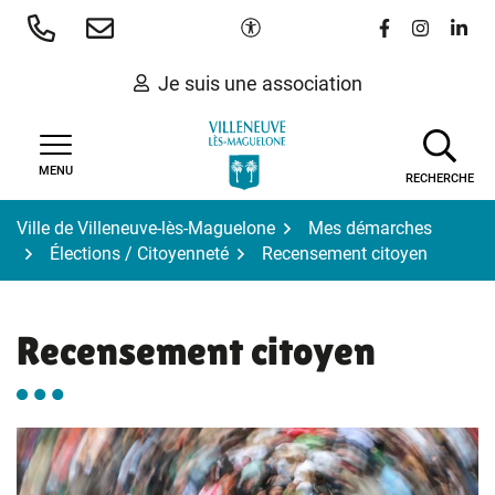
Gestion des traceurs
Aller
Paramètres d'accessibilité
Lien vers le 
Lien vers
Lien 
au
contenu
Je suis une association
MENU
RECHERCHE
Ville de Villeneuve-lès-Maguelone
Mes démarches
Élections / Citoyenneté
Recensement citoyen
Recensement citoyen