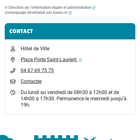
(ouverture dans un nouvel
©
Direction de l’information légale et administrative
(ouverture dans un nouvel onglet)
comarquage developpé par
baseo.io
Informations complémentaires
CONTACT
Hôtel de Ville
(ouverture dans un nouvel 
Place Porte Saint-Laurent
04 67 69 75 75
Contacter
Du lundi au vendredi de 08h30 à 12h00 et de
14h00 à 17h30. Permanence le mercredi jusqu’à
19h.