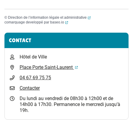
(ouverture dans un nouvel
©
Direction de l’information légale et administrative
(ouverture dans un nouvel onglet)
comarquage developpé par
baseo.io
Informations complémentaires
CONTACT
Hôtel de Ville
(ouverture dans un nouvel 
Place Porte Saint-Laurent
04 67 69 75 75
Contacter
Du lundi au vendredi de 08h30 à 12h00 et de
14h00 à 17h30. Permanence le mercredi jusqu’à
19h.