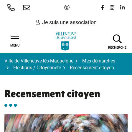
Gestion des traceurs
Aller
Paramètres d'accessibilité
Lien vers le 
Lien vers
Lien 
au
contenu
Je suis une association
MENU
RECHERCHE
Ville de Villeneuve-lès-Maguelone
Mes démarches
Élections / Citoyenneté
Recensement citoyen
Recensement citoyen