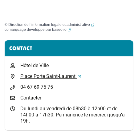
(ouverture dans un nouvel
©
Direction de l’information légale et administrative
(ouverture dans un nouvel onglet)
comarquage developpé par
baseo.io
Informations complémentaires
CONTACT
Hôtel de Ville
(ouverture dans un nouvel 
Place Porte Saint-Laurent
04 67 69 75 75
Contacter
Du lundi au vendredi de 08h30 à 12h00 et de
14h00 à 17h30. Permanence le mercredi jusqu’à
19h.