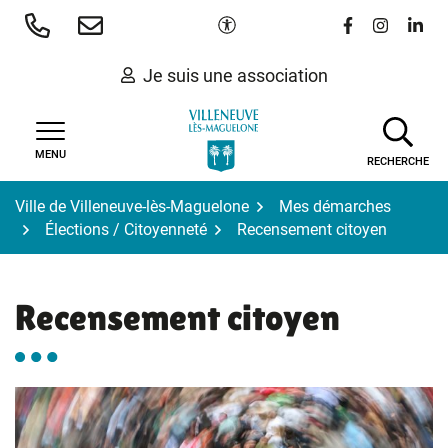
Gestion des traceurs
Aller
Paramètres d'accessibilité
Lien vers le 
Lien vers
Lien 
au
contenu
Je suis une association
MENU
RECHERCHE
Ville de Villeneuve-lès-Maguelone
Mes démarches
Élections / Citoyenneté
Recensement citoyen
Recensement citoyen