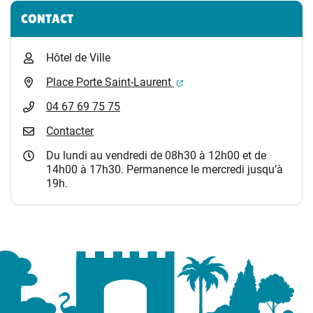
Informations complémentaires
CONTACT
Hôtel de Ville
(ouverture dans un nouvel 
Place Porte Saint-Laurent
04 67 69 75 75
Contacter
Du lundi au vendredi de 08h30 à 12h00 et de
14h00 à 17h30. Permanence le mercredi jusqu’à
19h.