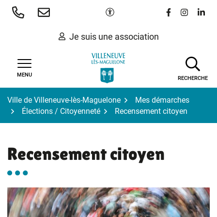
Gestion des traceurs
Aller
Paramètres d'accessibilité
Lien vers le 
Lien vers
Lien 
au
contenu
Je suis une association
MENU
RECHERCHE
Ville de Villeneuve-lès-Maguelone
Mes démarches
Élections / Citoyenneté
Recensement citoyen
Recensement citoyen