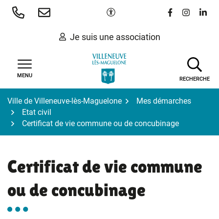
Gestion des traceurs
Aller
Paramètres d'accessibilité
Lien vers le 
Lien vers
Lien 
au
contenu
Je suis une association
MENU
RECHERCHE
Ville de Villeneuve-lès-Maguelone
Mes démarches
Etat civil
Certificat de vie commune ou de concubinage
Certificat de vie commune
ou de concubinage