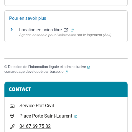
Pour en savoir plus
(ouverture dans un nouvel ongl
Location en union libre
Agence nationale pour l’information sur le logement (Anil)
(ouverture dans un nouvel
©
Direction de l’information légale et administrative
(ouverture dans un nouvel onglet)
comarquage developpé par
baseo.io
Informations complémentaires
CONTACT
Service Etat Civil
(ouverture dans un nouvel 
Place Porte Saint-Laurent
04 67 69 75 82