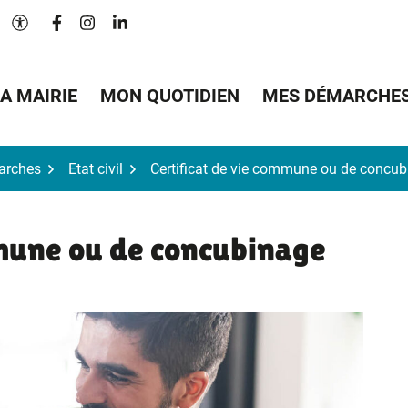
Lien vers le compte Facebook
Lien vers le compte Instagram
Lien vers le compte Linkedin
Paramètres d'accessibilité
A MAIRIE
MON QUOTIDIEN
MES DÉMARCHE
arches
Etat civil
Certificat de vie commune ou de concu
mmune ou de concubinage