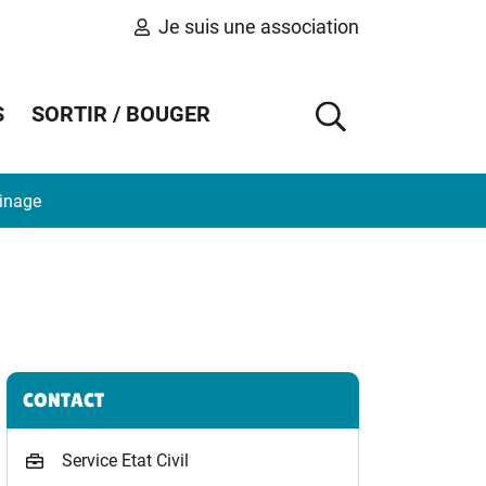
Je suis une association
S
SORTIR / BOUGER
AFFICHER 
binage
Informations complémentaires
CONTACT
Service Etat Civil