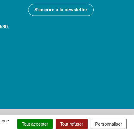
S'inscrire à la newsletter
7h30.
 : partiellement conforme
x que
Tout accepter
Tout refuser
Personnaliser
ouvel onglet)