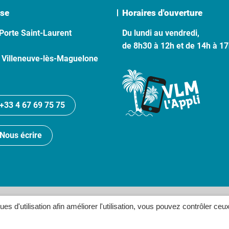
se
Horaires d'ouverture
Porte Saint-Laurent
Du lundi au vendredi,
de 8h30 à 12h et de 14h à 1
 Villeneuve-lès-Maguelone
+33 4 67 69 75 75
Nous écrire
lan du site
Politique de confidentialité
Crédits
Accessibilité
ques d'utilisation afin améliorer l'utilisation, vous pouvez contrôler ceu
Inovagora (ouverture dans un n
Site réalisé par