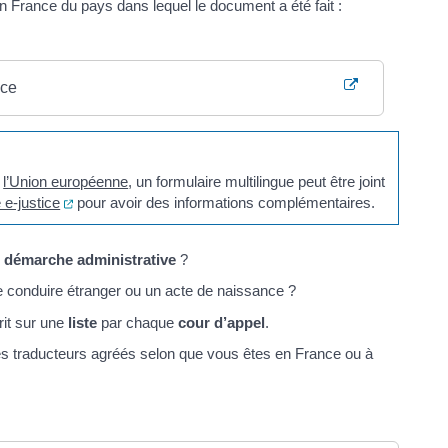
n France du pays dans lequel le document a été fait :
nce
e
l’Union européenne
, un formulaire multilingue peut être joint
(ouverture dans un nouvel onglet)
e e-justice
pour avoir des informations complémentaires.
e
démarche administrative
?
e conduire étranger ou un acte de naissance ?
rit sur une
liste
par chaque
cour d’appel
.
es traducteurs agréés selon que vous êtes en France ou à