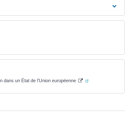
 un nouvel onglet)
(ouverture dans un nouvel
en dans un État de l’Union européenne
ure dans un nouvel onglet)
uvel onglet)