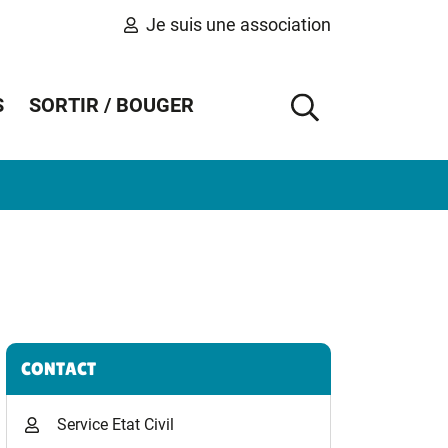
Je suis une association
S
SORTIR / BOUGER
AFFICHER 
Informations complémentaires
CONTACT
Service Etat Civil