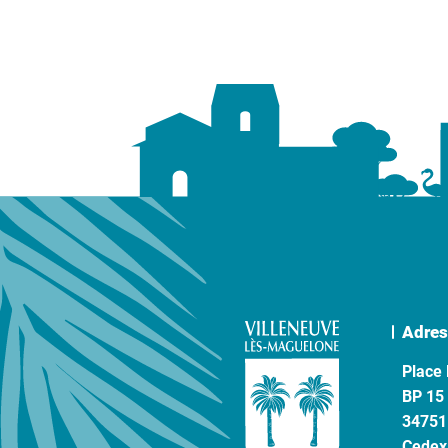
Adres
Place 
BP 15
34751
Cedex