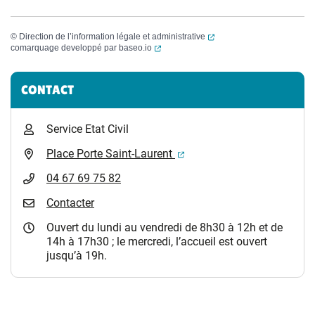
(ouverture dans un nouvel
©
Direction de l’information légale et administrative
(ouverture dans un nouvel onglet)
comarquage developpé par
baseo.io
Informations complémentaires
CONTACT
Service Etat Civil
(ouverture dans un nouvel 
Place Porte Saint-Laurent
04 67 69 75 82
Contacter
Ouvert du lundi au vendredi de 8h30 à 12h et de
14h à 17h30 ; le mercredi, l’accueil est ouvert
jusqu’à 19h.