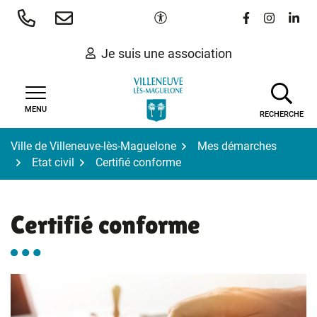
Gestion des traceurs
Aller
Paramètres d'accessibilité
Lien vers le 
Lien vers
Lien 
au
contenu
Je suis une association
MENU
RECHERCHE
Ville de Villeneuve-lès-Maguelone
Mes démarches
Etat civil
Certifié conforme
Certifié conforme