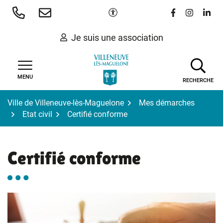
Gestion des traceurs
Aller
Paramètres d'accessibilité
Lien vers le 
Lien vers
Lien 
au
contenu
Je suis une association
MENU
RECHERCHE
Ville de Villeneuve-lès-Maguelone
Mes démarches
Etat civil
Certifié conforme
Certifié conforme