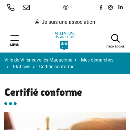
Gestion des traceurs
Aller
Paramètres d'accessibilité
Lien vers le 
Lien vers
Lien 
au
contenu
Je suis une association
MENU
RECHERCHE
Ville de Villeneuve-lès-Maguelone
Mes démarches
Etat civil
Certifié conforme
Certifié conforme