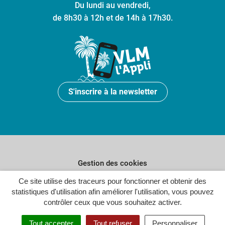
Du lundi au vendredi,
de 8h30 à 12h et de 14h à 17h30.
S'inscrire à la newsletter
Gestion des cookies
Ce site utilise des traceurs pour fonctionner et obtenir des
Plan du site
statistiques d'utilisation afin améliorer l'utilisation, vous pouvez
Politique de confidentialité
contrôler ceux que vous souhaitez activer.
Crédits
Tout accepter
Tout refuser
Personnaliser