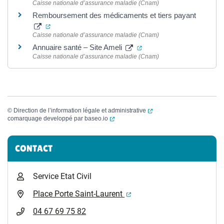
Caisse nationale d’assurance maladie (Cnam)
Remboursement des médicaments et tiers payant
(ouverture dans un nouvel onglet)
Caisse nationale d’assurance maladie (Cnam)
(ouverture dans un nouve
Annuaire santé – Site Ameli
Caisse nationale d’assurance maladie (Cnam)
(ouverture dans un nouvel
©
Direction de l’information légale et administrative
(ouverture dans un nouvel onglet)
comarquage developpé par
baseo.io
Informations complémentaires
CONTACT
Service Etat Civil
(ouverture dans un nouvel 
Place Porte Saint-Laurent
04 67 69 75 82