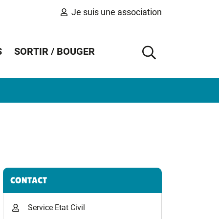
Je suis une association
S
SORTIR / BOUGER
AFFICHER 
Informations complémentaires
CONTACT
Service Etat Civil