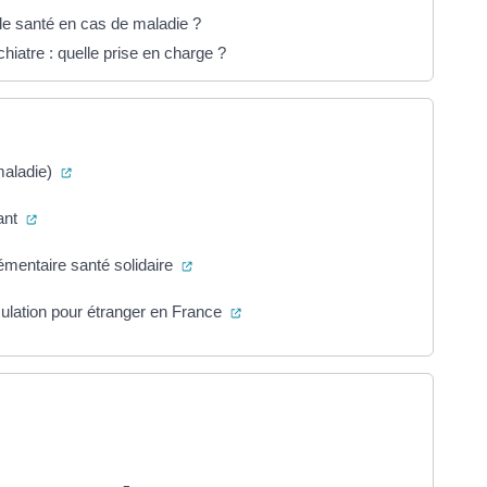
de santé en cas de maladie ?
iatre : quelle prise en charge ?
(ouverture dans un nouvel onglet)
 maladie)
(ouverture dans un nouvel onglet)
dant
(ouverture dans un nouvel onglet)
mentaire santé solidaire
(ouverture dans un nouvel onglet)
culation pour étranger en France
ans un nouvel onglet)