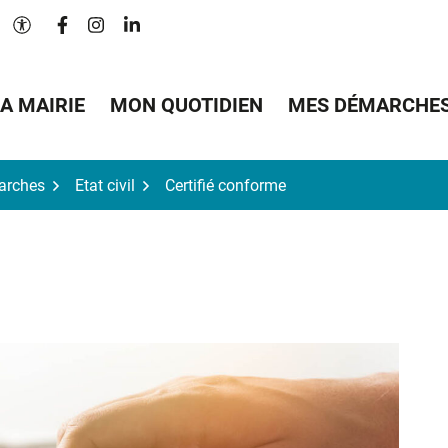
Lien vers le compte Facebook
Lien vers le compte Instagram
Lien vers le compte Linkedin
Paramètres d'accessibilité
A MAIRIE
MON QUOTIDIEN
MES DÉMARCHE
arches
Etat civil
Certifié conforme