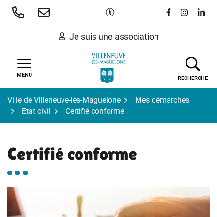
Gestion des traceurs
Aller
Paramètres d'accessibilité
Lien vers le 
Lien vers
Lien 
au
contenu
Je suis une association
MENU
RECHERCHE
Ville de Villeneuve-lès-Maguelone
Mes démarches
Etat civil
Certifié conforme
Certifié conforme