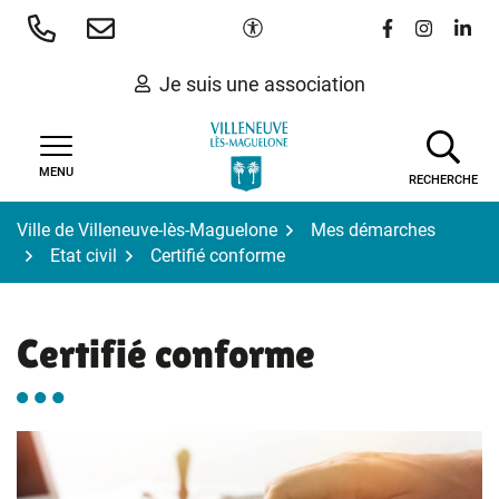
Gestion des traceurs
Aller
Paramètres d'accessibilité
Lien vers le 
Lien vers
Lien 
au
contenu
Je suis une association
MENU
RECHERCHE
Ville de Villeneuve-lès-Maguelone
Mes démarches
Etat civil
Certifié conforme
Certifié conforme