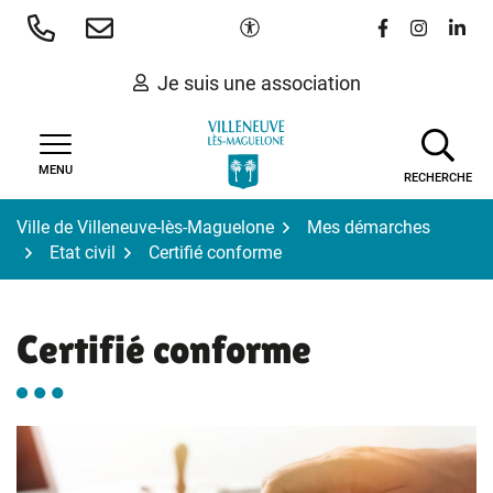
Gestion des traceurs
Aller
Paramètres d'accessibilité
Lien vers le 
Lien vers
Lien 
au
contenu
Je suis une association
MENU
RECHERCHE
Ville de Villeneuve-lès-Maguelone
Mes démarches
Etat civil
Certifié conforme
Certifié conforme