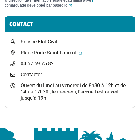
(ouverture dans un nouvel
©
Direction de l’information légale et administrative
(ouverture dans un nouvel onglet)
comarquage developpé par
baseo.io
Informations complémentaires
CONTACT
Service Etat Civil
(ouverture dans un nouvel 
Place Porte Saint-Laurent
04 67 69 75 82
Contacter
Ouvert du lundi au vendredi de 8h30 à 12h et de
14h à 17h30 ; le mercredi, l’accueil est ouvert
jusqu’à 19h.