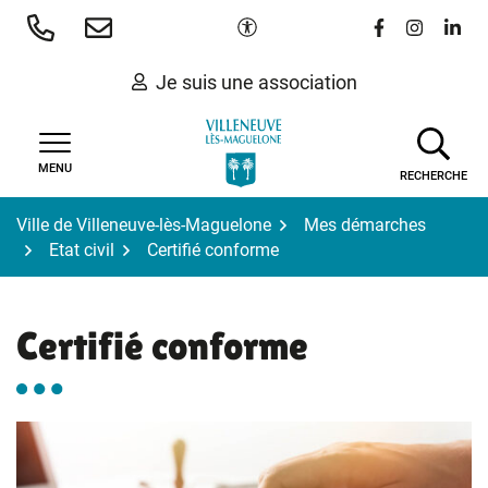
Gestion des traceurs
Aller
Paramètres d'accessibilité
Lien vers le 
Lien vers
Lien 
au
contenu
Je suis une association
MENU
RECHERCHE
Ville de Villeneuve-lès-Maguelone
Mes démarches
Etat civil
Certifié conforme
Certifié conforme