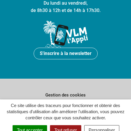
Du lundi au vendredi,
de 8h30 à 12h et de 14h à 17h30.
S'inscrire à la newsletter
Gestion des cookies
Ce site utilise des traceurs pour fonctionner et obtenir des
Plan du site
statistiques d'utilisation afin améliorer l'utilisation, vous pouvez
Politique de confidentialité
contrôler ceux que vous souhaitez activer.
Crédits
Tout accepter
Tout refuser
Personnaliser