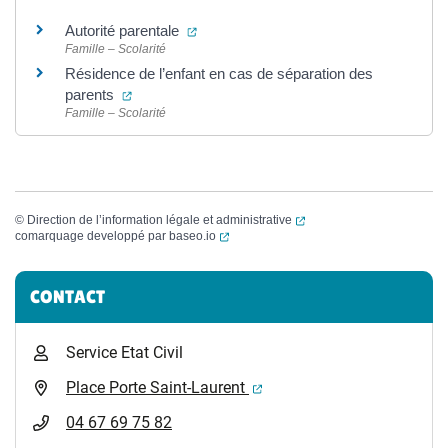
(ouverture dans un nouvel onglet)
Autorité parentale
Famille – Scolarité
Résidence de l’enfant en cas de séparation des
(ouverture dans un nouvel onglet)
parents
Famille – Scolarité
(ouverture dans un nouvel
©
Direction de l’information légale et administrative
(ouverture dans un nouvel onglet)
comarquage developpé par
baseo.io
Informations complémentaires
CONTACT
Service Etat Civil
(ouverture dans un nouvel 
Place Porte Saint-Laurent
04 67 69 75 82