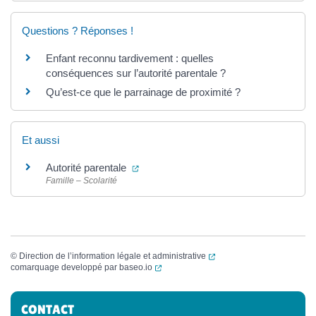
Questions ? Réponses !
Enfant reconnu tardivement : quelles
conséquences sur l’autorité parentale ?
Qu’est-ce que le parrainage de proximité ?
Et aussi
(ouverture dans un nouvel onglet)
Autorité parentale
Famille – Scolarité
(ouverture dans un nouvel
©
Direction de l’information légale et administrative
(ouverture dans un nouvel onglet)
comarquage developpé par
baseo.io
Informations complémentaires
CONTACT