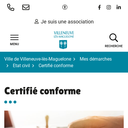
Gestion des traceurs
Aller
Paramètres d'accessibilité
Lien vers le 
Lien vers
Lien 
au
contenu
Je suis une association
MENU
RECHERCHE
Ville de Villeneuve-lès-Maguelone
Mes démarches
Etat civil
Certifié conforme
Certifié conforme