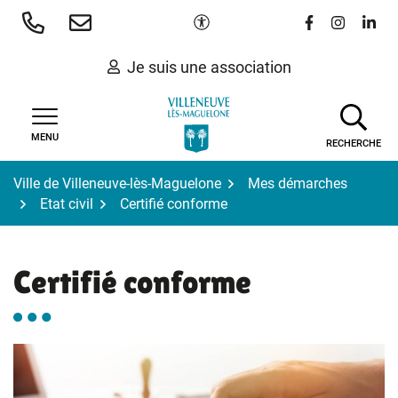
Gestion des traceurs
Aller
Paramètres d'accessibilité
Lien vers le 
Lien vers
Lien 
au
contenu
Je suis une association
MENU
RECHERCHE
Ville de Villeneuve-lès-Maguelone
Mes démarches
Etat civil
Certifié conforme
Certifié conforme