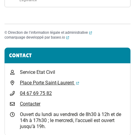
Legifrance
(ouverture dans un nouvel
©
Direction de l’information légale et administrative
(ouverture dans un nouvel onglet)
comarquage developpé par
baseo.io
Informations complémentaires
CONTACT
Service Etat Civil
(ouverture dans un nouvel 
Place Porte Saint-Laurent
04 67 69 75 82
Contacter
Ouvert du lundi au vendredi de 8h30 à 12h et de
14h à 17h30 ; le mercredi, l’accueil est ouvert
jusqu’à 19h.