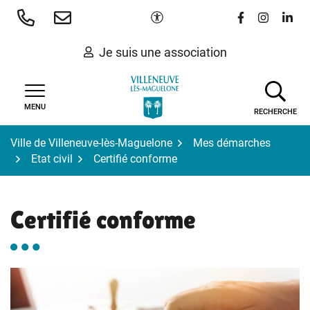
Gestion des traceurs
Aller
Paramètres d'accessibilité
Lien vers le 
Lien vers
Lien 
au
contenu
Je suis une association
MENU
RECHERCHE
Ville de Villeneuve-lès-Maguelone
Mes démarches
Etat civil
Certifié conforme
Certifié conforme