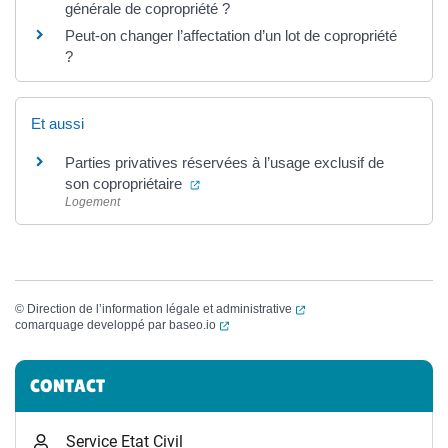
générale de copropriété ?
Peut-on changer l’affectation d’un lot de copropriété
?
Et aussi
Parties privatives réservées à l’usage exclusif de
(ouverture dans un nouvel onglet)
son copropriétaire
Logement
(ouverture dans un nouvel
©
Direction de l’information légale et administrative
(ouverture dans un nouvel onglet)
comarquage developpé par
baseo.io
Informations complémentaires
CONTACT
Service Etat Civil