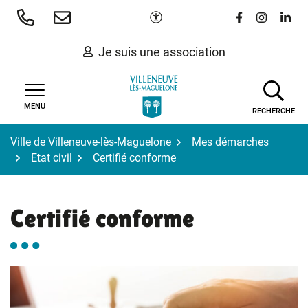
Gestion des traceurs
Aller
Paramètres d'accessibilité
Lien vers le 
Lien vers
Lien 
au
contenu
Je suis une association
MENU
RECHERCHE
Ville de Villeneuve-lès-Maguelone
Mes démarches
Etat civil
Certifié conforme
Certifié conforme