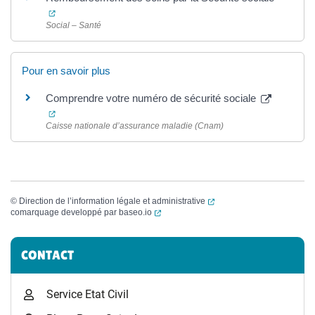
(ouverture dans un nouvel onglet)
Social – Santé
Pour en savoir plus
Comprendre votre numéro de sécurité sociale
(ouverture dans un nouvel onglet)
Caisse nationale d’assurance maladie (Cnam)
(ouverture dans un nouvel
©
Direction de l’information légale et administrative
(ouverture dans un nouvel onglet)
comarquage developpé par
baseo.io
Informations complémentaires
CONTACT
Service Etat Civil