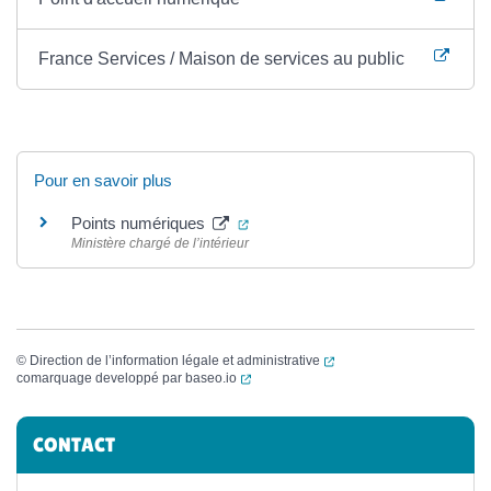
France Services / Maison de services au public
Pour en savoir plus
(ouverture dans un nouvel onglet)
Points numériques
Ministère chargé de l’intérieur
(ouverture dans un nouvel
©
Direction de l’information légale et administrative
(ouverture dans un nouvel onglet)
comarquage developpé par
baseo.io
Informations complémentaires
CONTACT