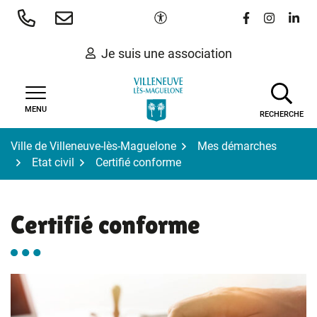
Gestion des traceurs
Aller
Paramètres d'accessibilité
Lien vers le 
Lien vers
Lien 
au
contenu
Je suis une association
MENU
RECHERCHE
Ville de Villeneuve-lès-Maguelone
Mes démarches
Etat civil
Certifié conforme
Certifié conforme