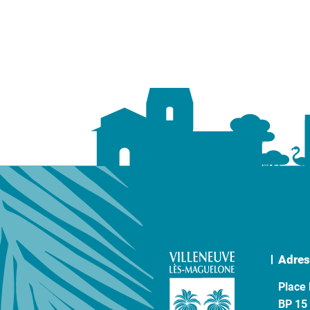
Adres
Place 
BP 15