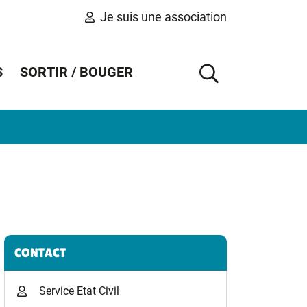
Je suis une association
S
SORTIR / BOUGER
AFFICHER 
Informations complémentaires
CONTACT
Service Etat Civil