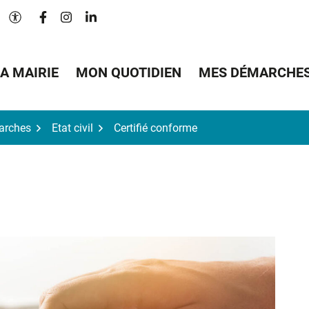
Lien vers le compte Facebook
Lien vers le compte Instagram
Lien vers le compte Linkedin
Paramètres d'accessibilité
A MAIRIE
MON QUOTIDIEN
MES DÉMARCHE
arches
Etat civil
Certifié conforme