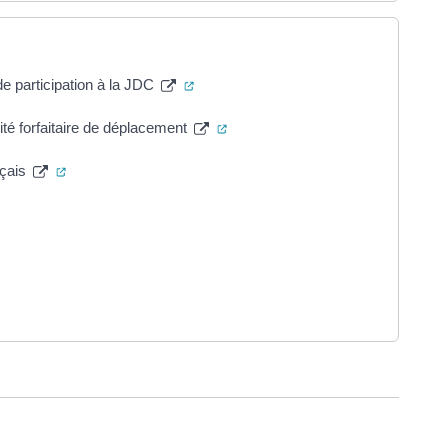
(ouverture dans un nouvel onglet)
de participation à la JDC
(ouverture dans un nouvel onglet)
é forfaitaire de déplacement
(ouverture dans un nouvel onglet)
nçais
ouvel onglet)
uverture dans un nouvel onglet)
dans un nouvel onglet)
ure dans un nouvel onglet)
uvel onglet)