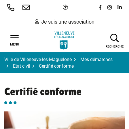
Gestion des traceurs
Aller
Paramètres d'accessibilité
Lien vers le 
Lien vers
Lien 
au
contenu
Je suis une association
MENU
RECHERCHE
Ville de Villeneuve-lès-Maguelone
Mes démarches
Etat civil
Certifié conforme
Certifié conforme