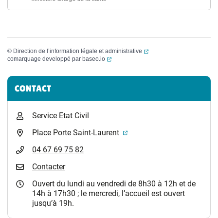
(ouverture dans un nouvel
©
Direction de l’information légale et administrative
(ouverture dans un nouvel onglet)
comarquage developpé par
baseo.io
Informations complémentaires
CONTACT
Service Etat Civil
(ouverture dans un nouvel 
Place Porte Saint-Laurent
04 67 69 75 82
Contacter
Ouvert du lundi au vendredi de 8h30 à 12h et de
14h à 17h30 ; le mercredi, l’accueil est ouvert
jusqu’à 19h.