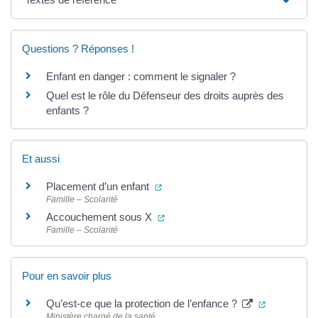
Questions ? Réponses !
Enfant en danger : comment le signaler ?
Quel est le rôle du Défenseur des droits auprès des
enfants ?
Et aussi
(ouverture dans un nouvel onglet)
Placement d’un enfant
Famille – Scolarité
(ouverture dans un nouvel onglet
Accouchement sous X
Famille – Scolarité
Pour en savoir plus
(ouverture 
Qu’est-ce que la protection de l’enfance ?
Ministère chargé de la santé