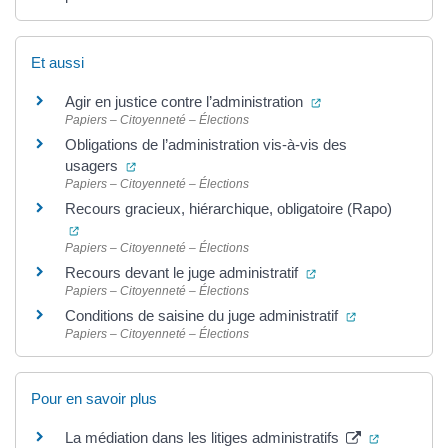
Et aussi
(ouverture dans un 
Agir en justice contre l’administration
Papiers – Citoyenneté – Élections
Obligations de l’administration vis-à-vis des
(ouverture dans un nouvel onglet)
usagers
Papiers – Citoyenneté – Élections
Recours gracieux, hiérarchique, obligatoire (Rapo)
(ouverture dans un nouvel onglet)
Papiers – Citoyenneté – Élections
(ouverture dans un n
Recours devant le juge administratif
Papiers – Citoyenneté – Élections
(ouverture dan
Conditions de saisine du juge administratif
Papiers – Citoyenneté – Élections
Pour en savoir plus
(ouverture
La médiation dans les litiges administratifs