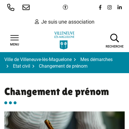
Gestion des traceurs
Aller
Paramètres d'accessibilité
Lien vers le 
Lien vers
Lien 
au
contenu
Je suis une association
MENU
RECHERCHE
Ville de Villeneuve-lès-Maguelone
Mes démarches
Etat civil
Changement de prénom
Changement de prénom