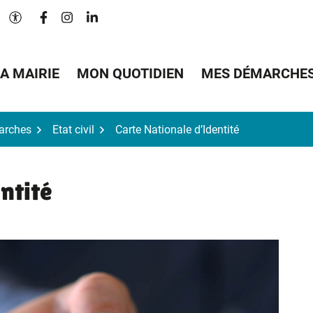
Lien vers le compte Facebook
Lien vers le compte Instagram
Lien vers le compte Linkedin
Paramètres d'accessibilité
A MAIRIE
MON QUOTIDIEN
MES DÉMARCHE
arches
Etat civil
Carte Nationale d’Identité
ntité