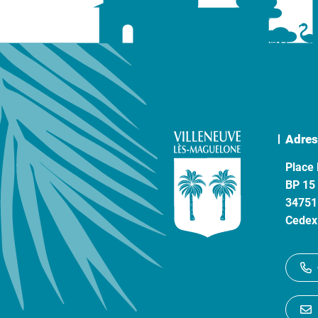
Adres
Place 
BP 15
34751
Cedex