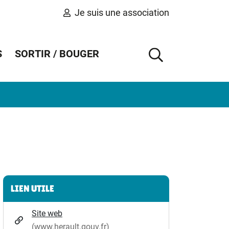
Je suis une association
S
SORTIR / BOUGER
AFFICHER 
Informations complémentaires
LIEN UTILE
Site web
(www.herault.gouv.fr)