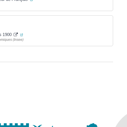
(ouverture dans un nouvel onglet)
is 1900
nomiques (Insee)
ure dans un nouvel onglet)
uvel onglet)