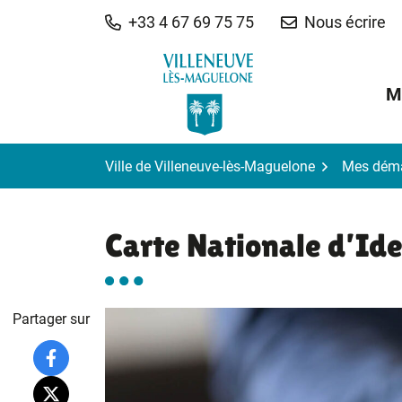
Gestion des traceurs
Aller
+33 4 67 69 75 75
Nous écrire
au
contenu
M
Ville de Villeneuve-lès-Maguelone
Mes dém
Carte Nationale d’Ide
Partager sur