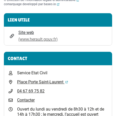
©
Direction de l’information légale et administrative
(ouverture dans un nouvel onglet)
comarquage developpé par
baseo.io
Informations complémentaires
LIEN UTILE
Site web
(www.herault.gouv.fr)
CONTACT
Service Etat Civil
(ouverture dans un nouvel 
Place Porte Saint-Laurent
04 67 69 75 82
Contacter
Ouvert du lundi au vendredi de 8h30 à 12h et de
14h à 17h30 ; le mercredi, l’accueil est ouvert