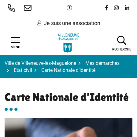
Gestion des traceurs
Aller
Paramètres d'accessibilité
Lien vers le 
Lien vers
Lien 
au
contenu
Je suis une association
MENU
RECHERCHE
Ville de Villeneuve-lès-Maguelone
Mes démarches
Etat civil
Carte Nationale d’Identité
Carte Nationale d’Identité