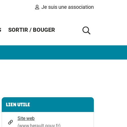
Je suis une association
S
SORTIR / BOUGER
AFFICHER 
Informations complémentaires
LIEN UTILE
Site web
(www.herault.gouv.fr)