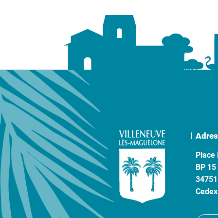
Adres
Place 
BP 15
34751
Cedex