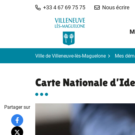
Gestion des traceurs
Aller
+33 4 67 69 75 75
Nous écrire
au
contenu
M
Ville de Villeneuve-lès-Maguelone
Mes dém
Carte Nationale d’Ide
Partager sur