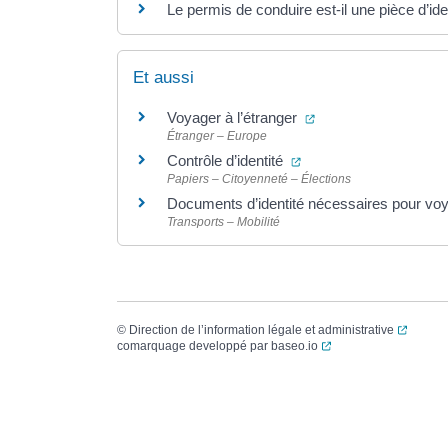
Le permis de conduire est-il une pièce d’ident
Et aussi
(ouverture dans un n
Voyager à l’étranger
Étranger – Europe
(ouverture dans un nou
Contrôle d’identité
Papiers – Citoyenneté – Élections
Documents d’identité nécessaires pour vo
Transports – Mobilité
(ouvert
©
Direction de l’information légale et administrative
(ouverture dans un no
comarquage developpé par
baseo.io