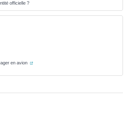
ité officielle ?
ouvel onglet)
vel onglet)
(ouverture dans un nouvel onglet)
yager en avion
ure dans un nouvel onglet)
uvel onglet)