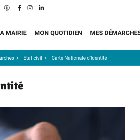
Lien vers le compte Facebook
Lien vers le compte Instagram
Lien vers le compte Linkedin
Paramètres d'accessibilité
A MAIRIE
MON QUOTIDIEN
MES DÉMARCHE
arches
Etat civil
Carte Nationale d’Identité
ntité