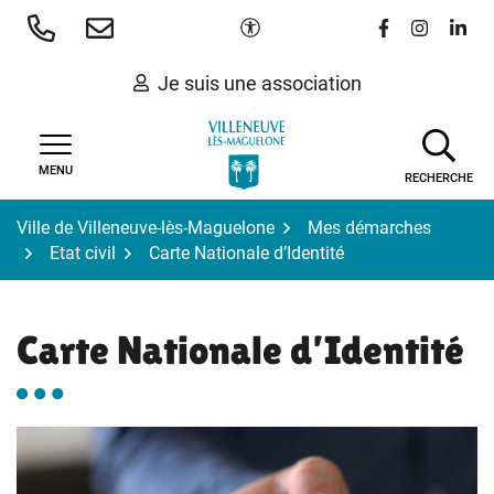
Gestion des traceurs
Aller
Paramètres d'accessibilité
Lien vers le 
Lien vers
Lien 
au
contenu
Je suis une association
MENU
RECHERCHE
Ville de Villeneuve-lès-Maguelone
Mes démarches
Etat civil
Carte Nationale d’Identité
Carte Nationale d’Identité