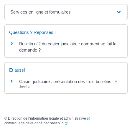
Services en ligne et formulaires
Questions ? Réponses !
Bulletin n°2 du casier judiciaire : comment se fait la
demande ?
Et aussi
(ouvertu
Casier judiciaire : présentation des trois bulletins
Justice
(ouverture dans un nouvel
©
Direction de l’information légale et administrative
(ouverture dans un nouvel onglet)
comarquage developpé par
baseo.io