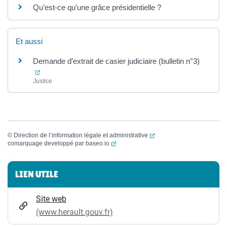
Qu’est-ce qu’une grâce présidentielle ?
Et aussi
Demande d’extrait de casier judiciaire (bulletin n°3)
(ouverture dans un nouvel onglet)
Justice
(ouverture dans un nouvel
©
Direction de l’information légale et administrative
(ouverture dans un nouvel onglet)
comarquage developpé par
baseo.io
Informations complémentaires
LIEN UTILE
Site web
(www.herault.gouv.fr)