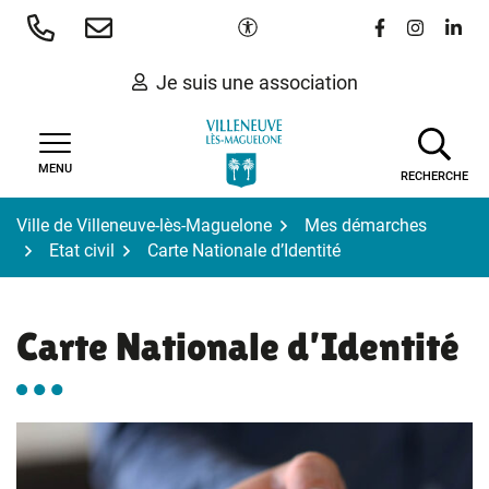
Gestion des traceurs
Aller
Paramètres d'accessibilité
Lien vers le 
Lien vers
Lien 
au
contenu
Je suis une association
MENU
RECHERCHE
Ville de Villeneuve-lès-Maguelone
Mes démarches
Etat civil
Carte Nationale d’Identité
Carte Nationale d’Identité