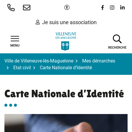
Gestion des traceurs
Aller
Paramètres d'accessibilité
Lien vers le 
Lien vers
Lien 
au
contenu
Je suis une association
MENU
RECHERCHE
Ville de Villeneuve-lès-Maguelone
Mes démarches
Etat civil
Carte Nationale d’Identité
Carte Nationale d’Identité