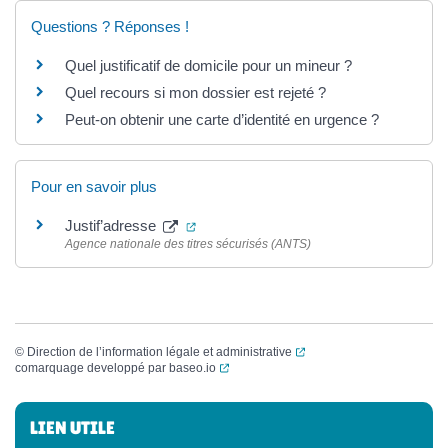
Questions ? Réponses !
Quel justificatif de domicile pour un mineur ?
Quel recours si mon dossier est rejeté ?
Peut-on obtenir une carte d’identité en urgence ?
Pour en savoir plus
(ouverture dans un nouvel onglet)
Justif’adresse
Agence nationale des titres sécurisés (ANTS)
(ouverture dans un nouvel
©
Direction de l’information légale et administrative
(ouverture dans un nouvel onglet)
comarquage developpé par
baseo.io
Informations complémentaires
LIEN UTILE