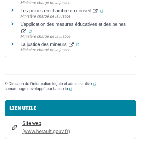
Ministère chargé de la justice
(ouverture dans un
Les peines en chambre du conseil
Ministère chargé de la justice
L’application des mesures éducatives et des peines
(ouverture dans un nouvel onglet)
Ministère chargé de la justice
(ouverture dans un nouvel ong
La justice des mineurs
Ministère chargé de la justice
(ouverture dans un nouvel
©
Direction de l’information légale et administrative
(ouverture dans un nouvel onglet)
comarquage developpé par
baseo.io
Informations complémentaires
LIEN UTILE
Site web
(www.herault.gouv.fr)