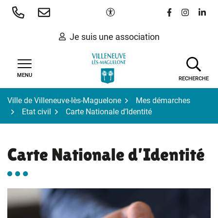
Gestion des traceurs
Aller
Paramètres d'accessibilité
Lien vers le 
Lien vers
Lien 
au
contenu
Je suis une association
MENU
RECHERCHE
Ville de Villeneuve-lès-Maguelone
Mes démarches
Etat civil
Carte Nationale d’Identité
Carte Nationale d’Identité