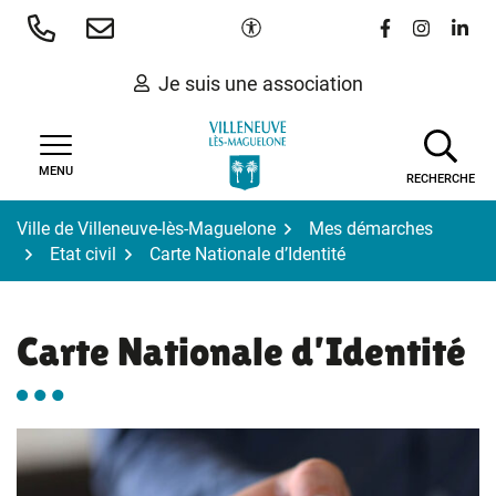
Gestion des traceurs
Aller
Paramètres d'accessibilité
Lien vers le 
Lien vers
Lien 
au
contenu
Je suis une association
MENU
RECHERCHE
Ville de Villeneuve-lès-Maguelone
Mes démarches
Etat civil
Carte Nationale d’Identité
Carte Nationale d’Identité