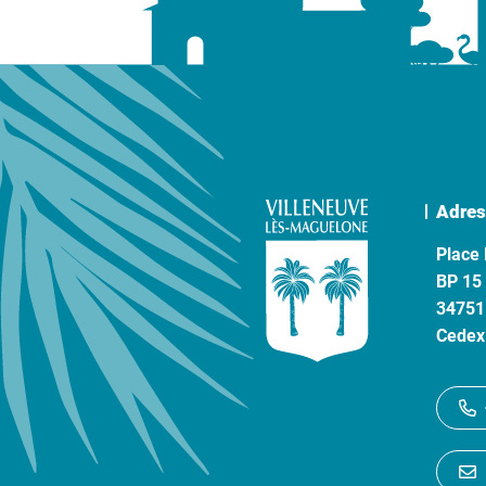
Adres
Place 
BP 15
34751
Cedex