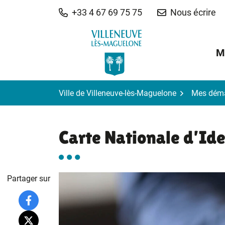
Gestion des traceurs
Aller
+33 4 67 69 75 75
Nous écrire
au
contenu
M
Ville de Villeneuve-lès-Maguelone
Mes dém
Carte Nationale d’Ide
Partager sur