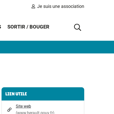
Je suis une association
S
SORTIR / BOUGER
AFFICHER 
Informations complémentaires
LIEN UTILE
Site web
(www.herault.gouv.fr)