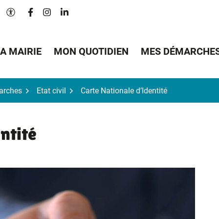
Lien vers le compte Facebook
Lien vers le compte Instagram
Lien vers le compte Linkedin
Paramètres d'accessibilité
A MAIRIE
MON QUOTIDIEN
MES DÉMARCHE
arches
Etat civil
Carte Nationale d’Identité
ntité