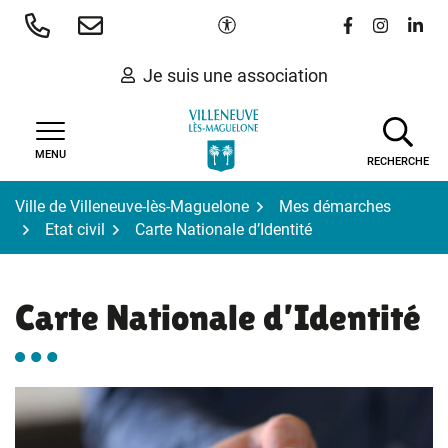
Gestion des traceurs
Aller
Paramètres d'accessibilité
Lien vers le 
Lien vers
Lien 
au
contenu
Je suis une association
MENU
RECHERCHE
Ville de Villeneuve-lès-Maguelone
Mes démarches
Etat civil
Carte Nationale d’Identité
Carte Nationale d’Identité