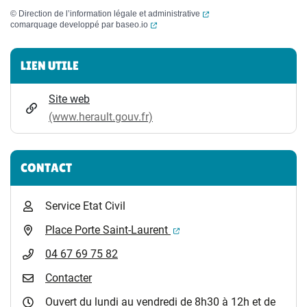
(ouverture dans un nouvel
©
Direction de l’information légale et administrative
(ouverture dans un nouvel onglet)
comarquage developpé par
baseo.io
Informations complémentaires
LIEN UTILE
Site web
(www.herault.gouv.fr)
CONTACT
Service Etat Civil
(ouverture dans un nouvel 
Place Porte Saint-Laurent
04 67 69 75 82
Contacter
Ouvert du lundi au vendredi de 8h30 à 12h et de