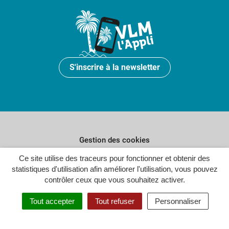
S'inscrire à la newsletter
Gestion des cookies
Plan du site
Ce site utilise des traceurs pour fonctionner et obtenir des
statistiques d'utilisation afin améliorer l'utilisation, vous pouvez
Politique de confidentialité
contrôler ceux que vous souhaitez activer.
Crédits
Tout accepter
Tout refuser
Personnaliser
Accessibilité : partiellement conforme