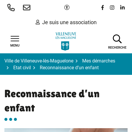
Gestion des traceurs
Aller
Paramètres d'accessibilité
Lien vers le 
Lien vers
Lien 
au
contenu
Je suis une association
MENU
RECHERCHE
Ville de Villeneuve-lès-Maguelone
Mes démarches
Etat civil
Reconnaissance d’un enfant
Reconnaissance d’un
enfant