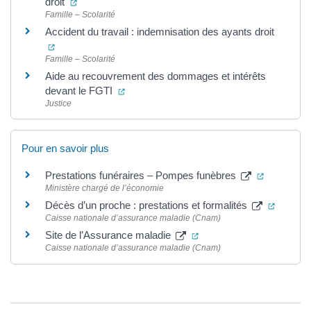
(ouverture dans un nouvel onglet)
droit
Famille – Scolarité
Accident du travail : indemnisation des ayants droit
(ouverture dans un nouvel onglet)
Famille – Scolarité
Aide au recouvrement des dommages et intérêts
(ouverture dans un nouvel onglet)
devant le FGTI
Justice
Pour en savoir plus
(ouverture
Prestations funéraires – Pompes funèbres
Ministère chargé de l’économie
(ouvertu
Décès d’un proche : prestations et formalités
Caisse nationale d’assurance maladie (Cnam)
(ouverture dans un nouve
Site de l’Assurance maladie
Caisse nationale d’assurance maladie (Cnam)