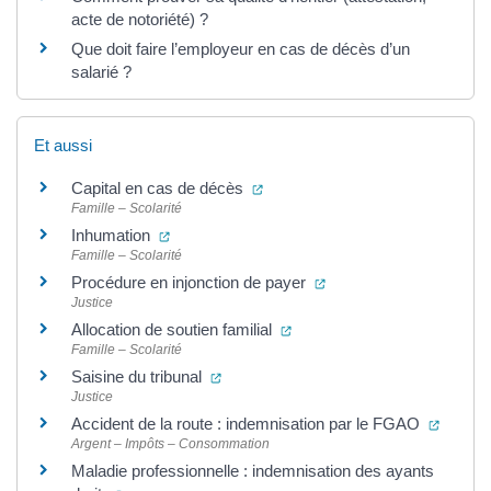
acte de notoriété) ?
Que doit faire l’employeur en cas de décès d’un
salarié ?
Et aussi
(ouverture dans un nouvel ongle
Capital en cas de décès
Famille – Scolarité
(ouverture dans un nouvel onglet)
Inhumation
Famille – Scolarité
(ouverture dans un nouv
Procédure en injonction de payer
Justice
(ouverture dans un nouvel o
Allocation de soutien familial
Famille – Scolarité
(ouverture dans un nouvel onglet)
Saisine du tribunal
Justice
(ouvert
Accident de la route : indemnisation par le FGAO
Argent – Impôts – Consommation
Maladie professionnelle : indemnisation des ayants