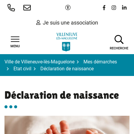
Gestion des traceurs
Aller
Paramètres d'accessibilité
Lien vers le 
Lien vers
Lien 
au
contenu
Je suis une association
MENU
RECHERCHE
Ville de Villeneuve-lès-Maguelone
Mes démarches
Etat civil
Déclaration de naissance
Déclaration de naissance