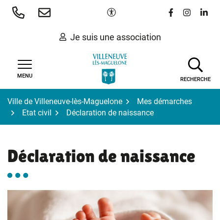
Gestion des traceurs
Aller
Paramètres d'accessibilité
Lien vers le 
Lien vers
Lien 
au
contenu
Je suis une association
MENU
RECHERCHE
Ville de Villeneuve-lès-Maguelone
Mes démarches
Etat civil
Déclaration de naissance
Déclaration de naissance