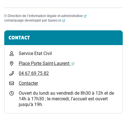
(ouverture dans un nouvel
©
Direction de l’information légale et administrative
(ouverture dans un nouvel onglet)
comarquage developpé par
baseo.io
Informations complémentaires
CONTACT
Service Etat Civil
(ouverture dans un nouvel 
Place Porte Saint-Laurent
04 67 69 75 82
Contacter
Ouvert du lundi au vendredi de 8h30 à 12h et de
14h à 17h30 ; le mercredi, l’accueil est ouvert
jusqu’à 19h.