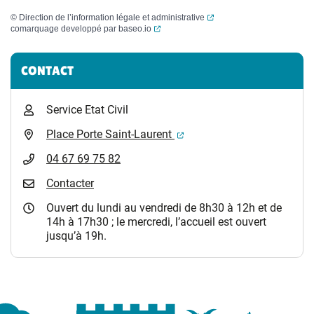
(ouverture dans un nouvel
©
Direction de l’information légale et administrative
(ouverture dans un nouvel onglet)
comarquage developpé par
baseo.io
Informations complémentaires
CONTACT
Service Etat Civil
(ouverture dans un nouvel 
Place Porte Saint-Laurent
04 67 69 75 82
Contacter
Ouvert du lundi au vendredi de 8h30 à 12h et de
14h à 17h30 ; le mercredi, l’accueil est ouvert
jusqu’à 19h.