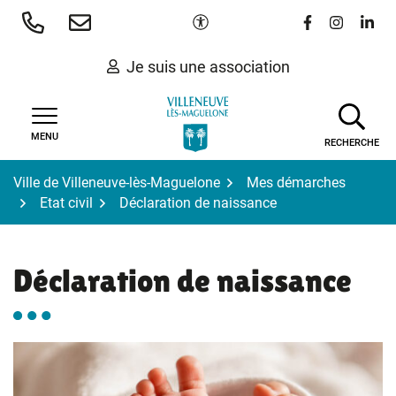
Gestion des traceurs
Aller
Paramètres d'accessibilité
Lien vers le 
Lien vers
Lien 
au
contenu
Je suis une association
MENU
RECHERCHE
Ville de Villeneuve-lès-Maguelone
Mes démarches
Etat civil
Déclaration de naissance
Déclaration de naissance