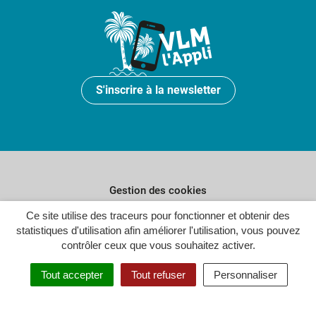
S'inscrire à la newsletter
Gestion des cookies
Ce site utilise des traceurs pour fonctionner et obtenir des
Plan du site
statistiques d'utilisation afin améliorer l'utilisation, vous pouvez
Politique de confidentialité
contrôler ceux que vous souhaitez activer.
Crédits
Tout accepter
Tout refuser
Personnaliser
Accessibilité : partiellement conforme