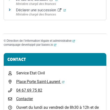
Ministère chargé des finances
(ouverture dans un nouvel o
Déclarer une succession
Ministère chargé des finances
(ouverture dans un nouvel
©
Direction de l’information légale et administrative
(ouverture dans un nouvel onglet)
comarquage developpé par
baseo.io
Informations complémentaires
CONTACT
Service Etat Civil
(ouverture dans un nouvel 
Place Porte Saint-Laurent
04 67 69 75 82
Contacter
Ouvert du lundi au vendredi de 8h30 à 12h et de