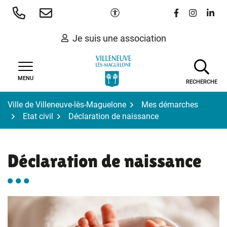
Gestion des traceurs
Aller
Paramètres d'accessibilité
Lien vers le 
Lien vers
Lien 
au
contenu
Je suis une association
MENU
RECHERCHE
Ville de Villeneuve-lès-Maguelone
Mes démarches
Etat civil
Déclaration de naissance
Déclaration de naissance