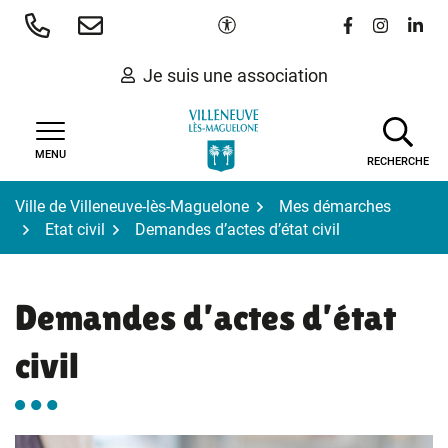
Gestion des traceurs
Aller
Paramètres d'accessibilité
Lien vers le 
Lien vers
Lien 
au
contenu
Je suis une association
MENU
RECHERCHE
Ville de Villeneuve-lès-Maguelone
Mes démarches
Etat civil
Demandes d’actes d’état civil
Demandes d’actes d’état
civil