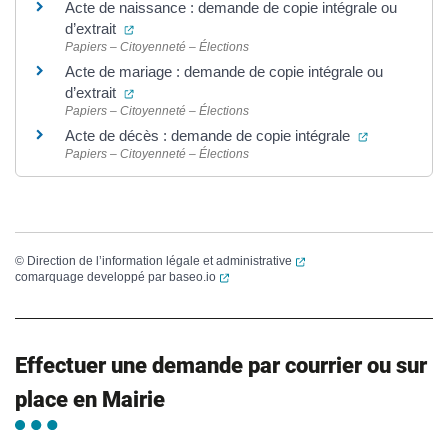
Acte de naissance : demande de copie intégrale ou
(ouverture dans un nouvel onglet)
d’extrait
Papiers – Citoyenneté – Élections
Acte de mariage : demande de copie intégrale ou
(ouverture dans un nouvel onglet)
d’extrait
Papiers – Citoyenneté – Élections
(ouverture d
Acte de décès : demande de copie intégrale
Papiers – Citoyenneté – Élections
(ouverture dans un nouvel
©
Direction de l’information légale et administrative
(ouverture dans un nouvel onglet)
comarquage developpé par
baseo.io
Effectuer une demande par courrier ou sur
place en Mairie