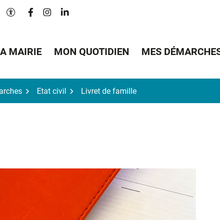
Lien vers le compte Facebook
Lien vers le compte Instagram
Lien vers le compte Linkedin
Paramètres d'accessibilité
A MAIRIE
MON QUOTIDIEN
MES DÉMARCHE
arches
Etat civil
Livret de famille