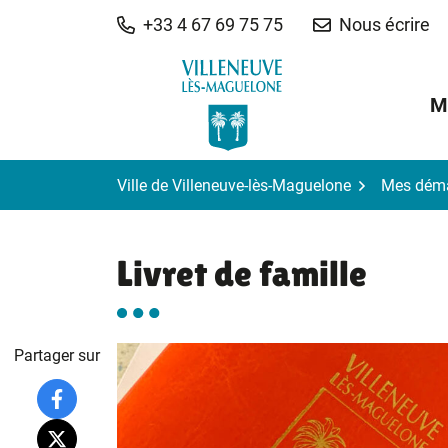
Gestion des traceurs
Aller
+33 4 67 69 75 75
Nous écrire
au
contenu
M
Ville de Villeneuve-lès-Maguelone
Mes dém
Livret de famille
Partager sur