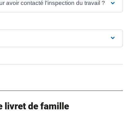
ur avoir contacté l'inspection du travail ?
ure dans un nouvel onglet)
uvel onglet)
livret de famille