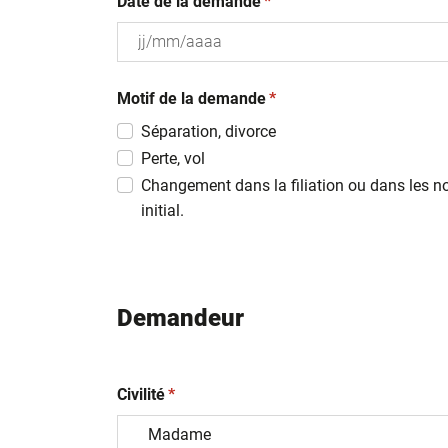
(obligatoire)
Date de la demande
*
JJ
(obligatoire)
slash
Motif de la demande
*
MM
Séparation, divorce
slash
Perte, vol
AAAA
Changement dans la filiation ou dans les n
initial.
Demandeur
(obligatoire)
Civilité
*