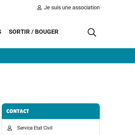
Je suis une association
S
SORTIR / BOUGER
AFFICHER 
Informations complémentaires
CONTACT
Service Etat Civil