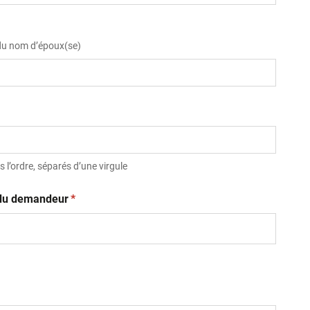
 du nom d’époux(se)
 l’ordre, séparés d’une virgule
(obligatoire)
t du demandeur
*