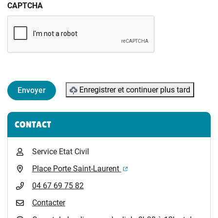
CAPTCHA
Enregistrer et continuer plus tard
Informations complémentaires
CONTACT
Service Etat Civil
(ouverture dans un nouvel 
Place Porte Saint-Laurent
04 67 69 75 82
Contacter