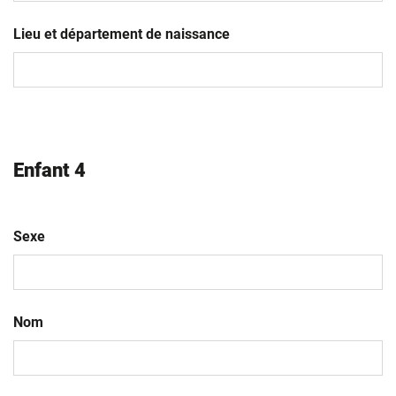
JJ
slash
Lieu et département de naissance
MM
slash
AAAA
Enfant 4
Sexe
Nom