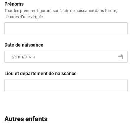
Prénoms
Tous les prénoms figurant sur l’acte de naissance dans l’ordre,
séparés d’une virgule
Date de naissance
JJ
slash
Lieu et département de naissance
MM
slash
AAAA
Autres enfants