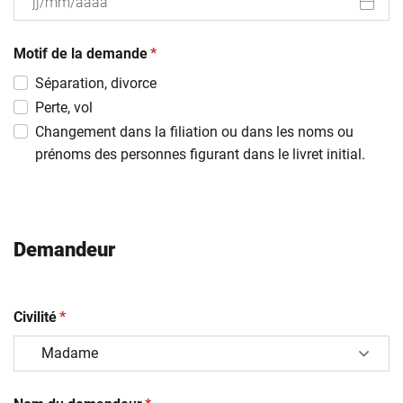
JJ
(obligatoire)
slash
Motif de la demande
*
MM
Séparation, divorce
slash
Perte, vol
AAAA
Changement dans la filiation ou dans les noms ou
prénoms des personnes figurant dans le livret initial.
Demandeur
(obligatoire)
Civilité
*