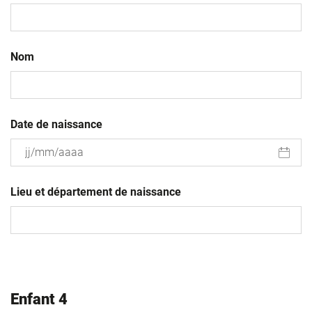
Nom
Date de naissance
JJ
slash
Lieu et département de naissance
MM
slash
AAAA
Enfant 4