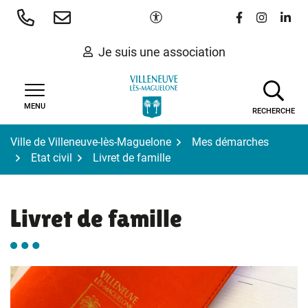
Gestion des traceurs
Aller
Paramètres d'accessibilité
Lien vers le 
Lien vers
Lien 
au
contenu
Je suis une association
MENU
RECHERCHE
Ville de Villeneuve-lès-Maguelone
Mes démarches
Etat civil
Livret de famille
Livret de famille