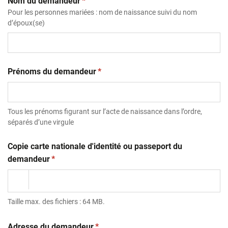
(obligatoire)
Nom du demandeur
*
Pour les personnes mariées : nom de naissance suivi du nom
d’époux(se)
(obligatoire)
Prénoms du demandeur
*
Tous les prénoms figurant sur l’acte de naissance dans l’ordre,
séparés d’une virgule
Copie carte nationale d'identité ou passeport du
(obligatoire)
demandeur
*
Taille max. des fichiers : 64 MB.
(obligatoire)
Adresse du demandeur
*