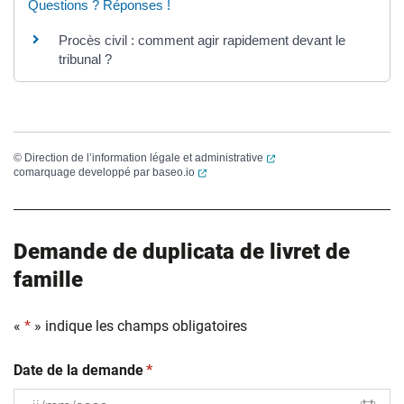
Questions ? Réponses !
Procès civil : comment agir rapidement devant le
tribunal ?
(ouverture dans un nouvel
©
Direction de l’information légale et administrative
(ouverture dans un nouvel onglet)
comarquage developpé par
baseo.io
Demande de duplicata de livret de
famille
«
*
» indique les champs obligatoires
(obligatoire)
Date de la demande
*