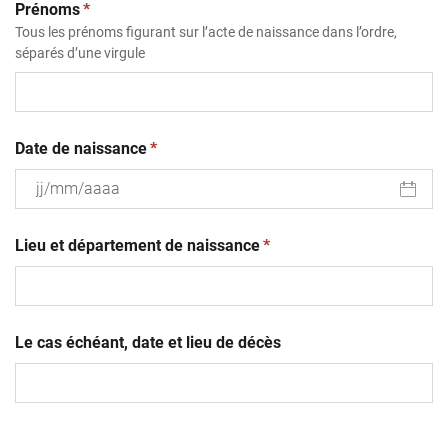
(obligatoire)
Prénoms
*
Tous les prénoms figurant sur l’acte de naissance dans l’ordre,
séparés d’une virgule
(obligatoire)
Date de naissance
*
JJ
(obligatoire)
slash
Lieu et département de naissance
*
MM
slash
AAAA
Le cas échéant, date et lieu de décès