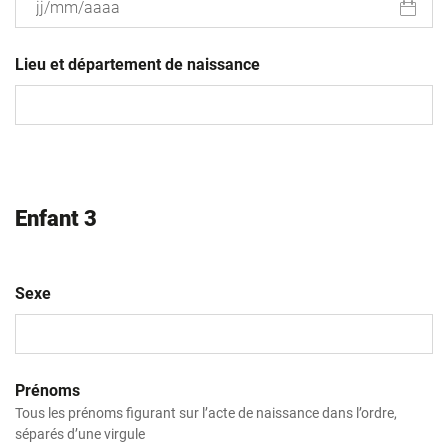
JJ
slash
Lieu et département de naissance
MM
slash
AAAA
Enfant 3
Sexe
Prénoms
Tous les prénoms figurant sur l’acte de naissance dans l’ordre,
séparés d’une virgule