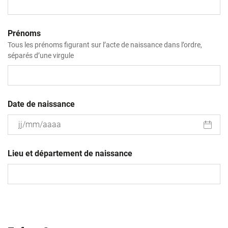
Prénoms
Tous les prénoms figurant sur l’acte de naissance dans l’ordre,
séparés d’une virgule
Date de naissance
JJ
slash
Lieu et département de naissance
MM
slash
AAAA