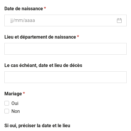
(obligatoire)
Date de naissance
*
JJ
(obligatoire)
slash
Lieu et département de naissance
*
MM
slash
AAAA
Le cas échéant, date et lieu de décès
(obligatoire)
Mariage
*
Oui
Non
Si oui, préciser la date et le lieu