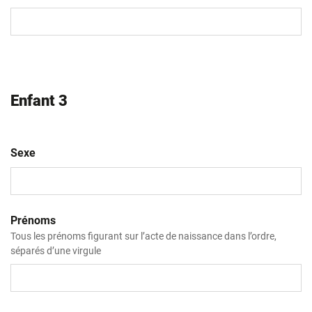
MM
slash
AAAA
Enfant 3
Sexe
Prénoms
Tous les prénoms figurant sur l’acte de naissance dans l’ordre,
séparés d’une virgule