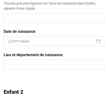
Tous les prénoms figurant sur l’acte de naissance dans l’ordre,
séparés d’une virgule
Date de naissance
JJ
slash
Lieu et département de naissance
MM
slash
AAAA
Enfant 2