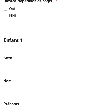
(obligatoire)
Divorce, séparation de corps…
*
Oui
Non
Enfant 1
Sexe
Nom
Prénoms