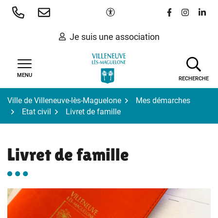
Gestion des traceurs
Aller
Paramètres d'accessibilité
Lien vers le 
Lien vers
Lien 
au
contenu
Je suis une association
MENU
RECHERCHE
Ville de Villeneuve-lès-Maguelone
Mes démarches
Etat civil
Livret de famille
Livret de famille