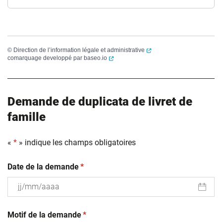
(ouverture dans un nouvel
©
Direction de l’information légale et administrative
(ouverture dans un nouvel onglet)
comarquage developpé par
baseo.io
Demande de duplicata de livret de
famille
«
*
» indique les champs obligatoires
(obligatoire)
Date de la demande
*
JJ
(obligatoire)
slash
Motif de la demande
*