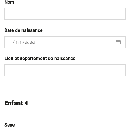
Nom
Date de naissance
JJ
slash
Lieu et département de naissance
MM
slash
AAAA
Enfant 4
Sexe