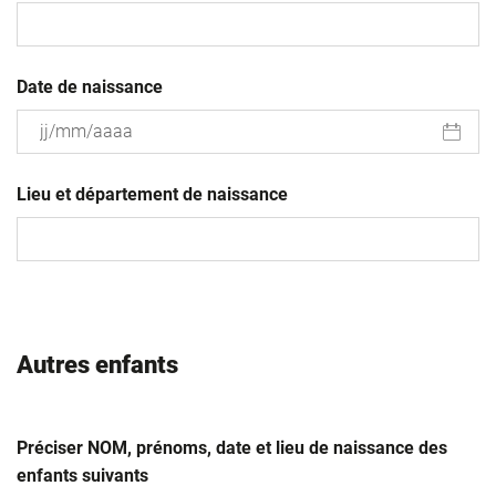
Date de naissance
JJ
slash
Lieu et département de naissance
MM
slash
AAAA
Autres enfants
Préciser NOM, prénoms, date et lieu de naissance des
enfants suivants