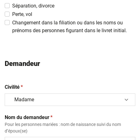
MM
Séparation, divorce
slash
Perte, vol
AAAA
Changement dans la filiation ou dans les noms ou
prénoms des personnes figurant dans le livret initial.
Demandeur
(obligatoire)
Civilité
*
(obligatoire)
Nom du demandeur
*
Pour les personnes mariées : nom de naissance suivi du nom
d’époux(se)