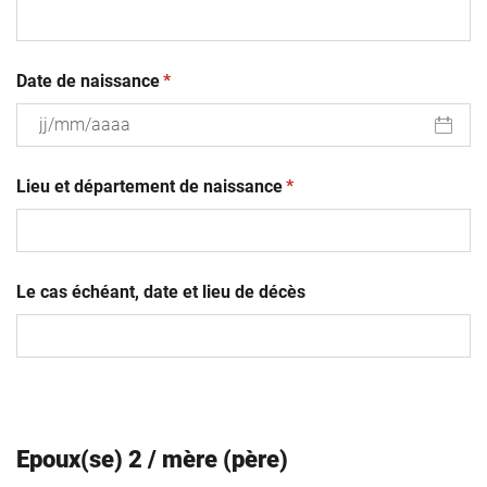
(obligatoire)
Date de naissance
*
JJ
(obligatoire)
slash
Lieu et département de naissance
*
MM
slash
AAAA
Le cas échéant, date et lieu de décès
Epoux(se) 2 / mère (père)