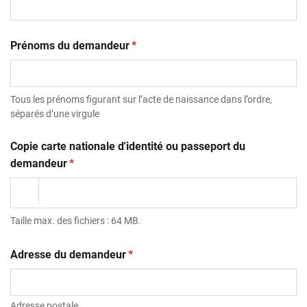
(obligatoire)
Prénoms du demandeur
*
Tous les prénoms figurant sur l’acte de naissance dans l’ordre,
séparés d’une virgule
Copie carte nationale d'identité ou passeport du
(obligatoire)
demandeur
*
Taille max. des fichiers : 64 MB.
(obligatoire)
Adresse du demandeur
*
Adresse postale