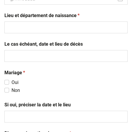
JJ
(obligatoire)
slash
Lieu et département de naissance
*
MM
slash
AAAA
Le cas échéant, date et lieu de décès
(obligatoire)
Mariage
*
Oui
Non
Si oui, préciser la date et le lieu