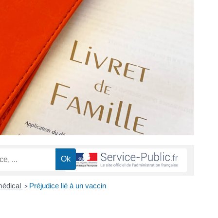
médical
Préjudice lié à un vaccin
>