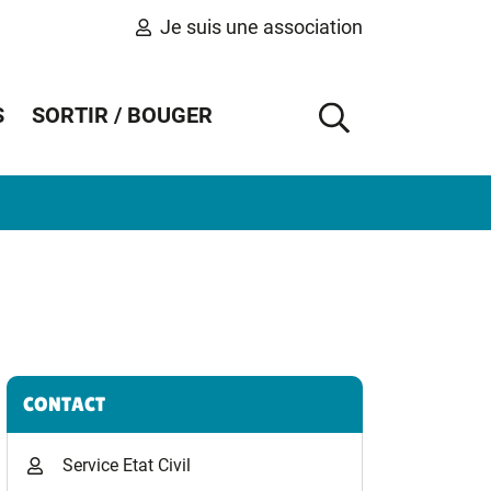
Je suis une association
S
SORTIR / BOUGER
AFFICHER 
Informations complémentaires
CONTACT
Service Etat Civil