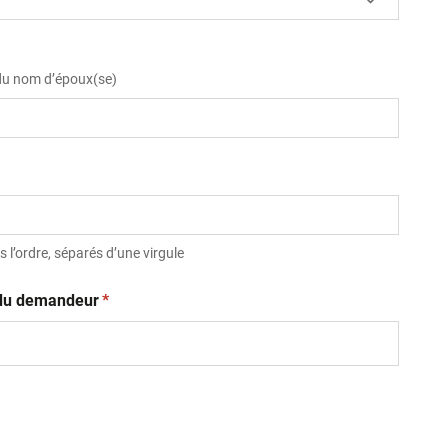
 du nom d’époux(se)
 l’ordre, séparés d’une virgule
(obligatoire)
t du demandeur
*