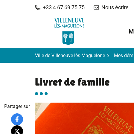
Gestion des traceurs
Aller
+33 4 67 69 75 75
Nous écrire
au
contenu
M
Ville de Villeneuve-lès-Maguelone
Mes dém
Livret de famille
Partager sur