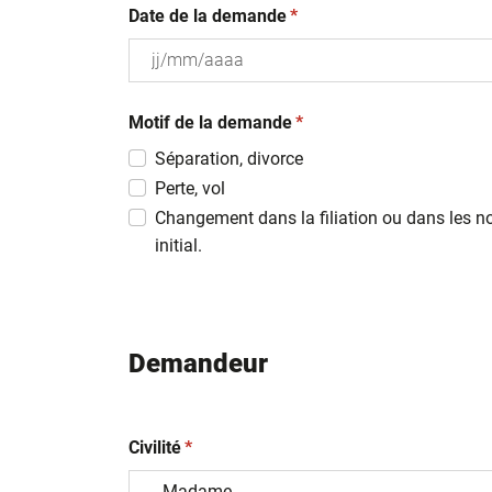
(obligatoire)
Date de la demande
*
JJ
(obligatoire)
slash
Motif de la demande
*
MM
Séparation, divorce
slash
Perte, vol
AAAA
Changement dans la filiation ou dans les n
initial.
Demandeur
(obligatoire)
Civilité
*