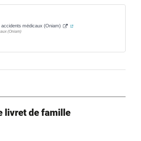
(ouverture dans un nouvel onglet
des accidents médicaux (Oniam)
icaux (Oniam)
verture dans un nouvel onglet)
ure dans un nouvel onglet)
uvel onglet)
livret de famille