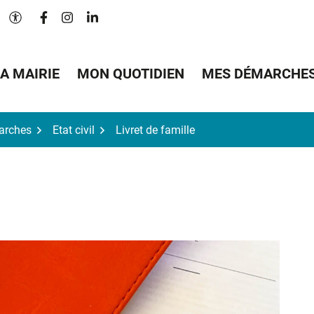
Lien vers le compte Facebook
Lien vers le compte Instagram
Lien vers le compte Linkedin
Paramètres d'accessibilité
A MAIRIE
MON QUOTIDIEN
MES DÉMARCHE
arches
Etat civil
Livret de famille