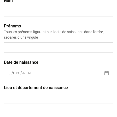
Nom
Prénoms
Tous les prénoms figurant sur l’acte de naissance dans l’ordre,
séparés d’une virgule
Date de naissance
JJ
slash
Lieu et département de naissance
MM
slash
AAAA