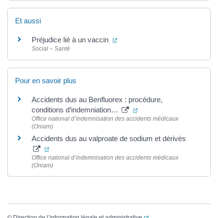
Et aussi
(ouverture dans un nouvel ongle
Préjudice lié à un vaccin
Social – Santé
Pour en savoir plus
Accidents dus au Benfluorex : procédure,
(ouverture dans un nouvel
conditions d’indemniation…
Office national d’indemnisation des accidents médicaux
(Oniam)
Accidents dus au valproate de sodium et dérivés
(ouverture dans un nouvel onglet)
Office national d’indemnisation des accidents médicaux
(Oniam)
(ouverture dans un nouvel
©
Direction de l’information légale et administrative