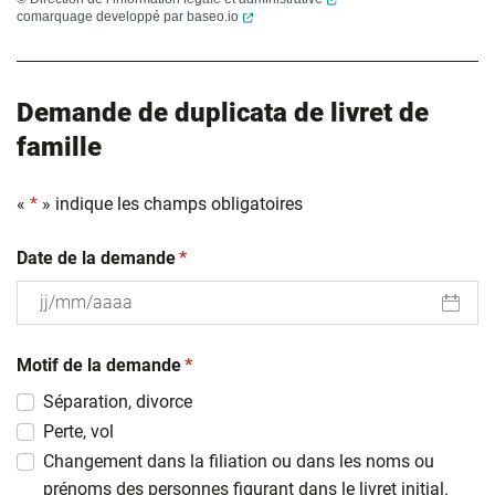
(ouverture dans un nouvel onglet)
comarquage developpé par
baseo.io
Demande de duplicata de livret de
famille
«
*
» indique les champs obligatoires
(obligatoire)
Date de la demande
*
JJ
(obligatoire)
slash
Motif de la demande
*
MM
Séparation, divorce
slash
Perte, vol
AAAA
Changement dans la filiation ou dans les noms ou
prénoms des personnes figurant dans le livret initial.