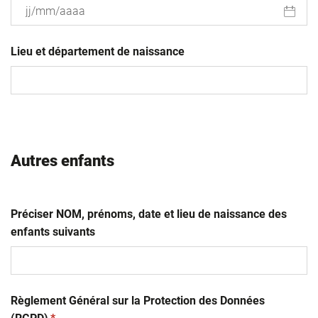
JJ
slash
Lieu et département de naissance
MM
slash
AAAA
Autres enfants
Préciser NOM, prénoms, date et lieu de naissance des
enfants suivants
Règlement Général sur la Protection des Données
(obligatoire)