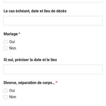
AAAA
Le cas échéant, date et lieu de décès
(obligatoire)
Mariage
*
Oui
Non
Si oui, préciser la date et le lieu
(obligatoire)
Divorce, séparation de corps…
*
Oui
Non