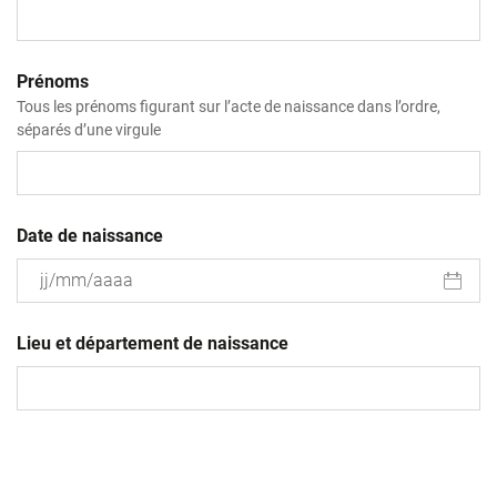
Prénoms
Tous les prénoms figurant sur l’acte de naissance dans l’ordre,
séparés d’une virgule
Date de naissance
JJ
slash
Lieu et département de naissance
MM
slash
AAAA