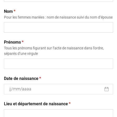
(obligatoire)
Nom
*
Pour les femmes mariées : nom de naissance suivi du nom d’épouse
(obligatoire)
Prénoms
*
Tous les prénoms figurant sur l’acte de naissance dans l’ordre,
séparés d’une virgule
(obligatoire)
Date de naissance
*
JJ
(obligatoire)
slash
Lieu et département de naissance
*
MM
slash