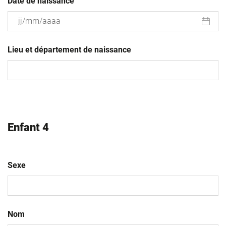
Date de naissance
JJ
slash
Lieu et département de naissance
MM
slash
AAAA
Enfant 4
Sexe
Nom