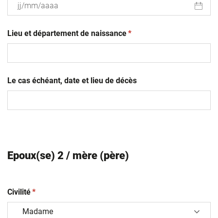
JJ
(obligatoire)
slash
Lieu et département de naissance
*
MM
slash
AAAA
Le cas échéant, date et lieu de décès
Epoux(se) 2 / mère (père)
(obligatoire)
Civilité
*