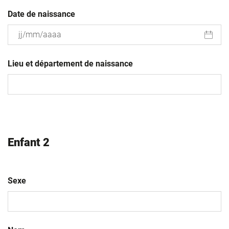
Date de naissance
JJ
slash
Lieu et département de naissance
MM
slash
AAAA
Enfant 2
Sexe