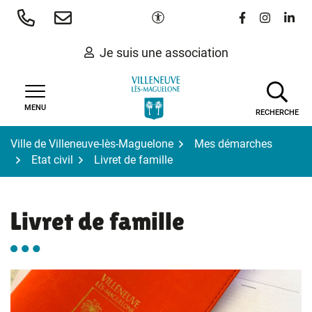
Gestion des traceurs
Aller
Paramètres d'accessibilité
Lien vers le 
Lien vers
Lien 
au
contenu
Je suis une association
MENU
RECHERCHE
Ville de Villeneuve-lès-Maguelone
Mes démarches
Etat civil
Livret de famille
Livret de famille