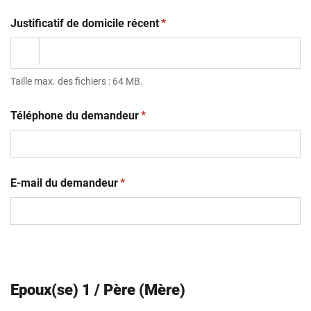
(obligatoire)
Justificatif de domicile récent
*
Taille max. des fichiers : 64 MB.
(obligatoire)
Téléphone du demandeur
*
(obligatoire)
E-mail du demandeur
*
Epoux(se) 1 / Père (Mère)