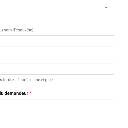
 du nom d’époux(se)
 l’ordre, séparés d’une virgule
(obligatoire)
t du demandeur
*